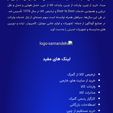
مبـدا، خرید از چین، واردات از چیـن، واردات کالا از دبی، حمـل هوایی و حمـل و نقل
دریایی و همچنین خدمات Door to Door و ترخیص کالا در سال 1376 تأسیس شد.
در طی این سال­‌ها، سپاهان همراه توانسته است سهم عمده­‌ای از بازار خدمات واردات
در صنایع گوناگون از جمله: تجهیزات و لوازم جانبی موبایل، کامپیوتر، تبلت و دوربین­‌
های مداربسته و تجهیزات امنیتی را به‌دست آورد.
لینک های مفید
ترخیص کالا از گمرک
خرید از سایت های خارجی
واردات کالا
صادرات کالا
کارگزار رسمی گمرک
اصطلاحات بازرگانی
خرید مستقیم از چین