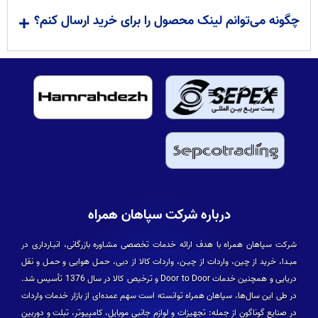
چگونه می‌توانم لینک محصول را برای خرید ارسال کنم؟
درباره شرکت سپاهان همراه
شرکت سپاهان همراه با هدف ارائه خدمات تخصصی مشـاوره بازرگانی، انبـارداری در
مبـدا، خرید از چین، واردات از چیـن، واردات کالا از دبی، حمـل هوایی و حمـل و نقل
دریایی و همچنین خدمات Door to Door و ترخیص کالا در سال 1376 تأسیس شد.
در طی این سال­‌ها، سپاهان همراه توانسته است سهم عمده­‌ای از بازار خدمات واردات
در صنایع گوناگون از جمله: تجهیزات و لوازم جانبی موبایل، کامپیوتر، تبلت و دوربین­‌