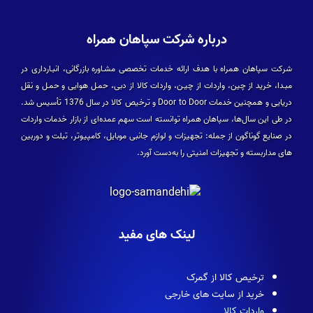
درباره شرکت سپاهان همراه
شرکت سپاهان همراه با هدف ارائه خدمات تخصصی مشـاوره بازرگانی، انبـارداری در
مبـدا، خرید از چین، واردات از چیـن، واردات کالا از دبی، حمـل هوایی و حمـل و نقل
دریایی و همچنین خدمات Door to Door و ترخیص کالا در سال 1376 تأسیس شد.
در طی این سال­‌ها، سپاهان همراه توانسته است سهم عمده­‌ای از بازار خدمات واردات
در صنایع گوناگون از جمله: تجهیزات و لوازم جانبی موبایل، کامپیوتر، تبلت و دوربین­‌
های مداربسته و تجهیزات امنیتی را به‌دست آورد.
لینک های مفید
ترخیص کالا از گمرک
خرید از سایت های خارجی
واردات کالا