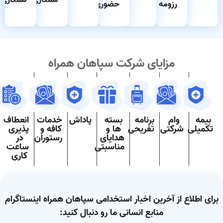
۱
رزومه
حضوری
مزایای شرکت سپاهان همراه
بیمه
وام
برنامه
بسته
پاداش
خدمات
انعطاف
تکمیلی
شرکتی
تفریحی
ها و
کافه و
پذیری
هدایای
رستوران
در
مناسبتی
ساعت
کاری
رای اطلاع از آخرین اخبار استخدامی سپاهان همراه اینستاگرام
منابع انسانی ما رو دنبال کنید: