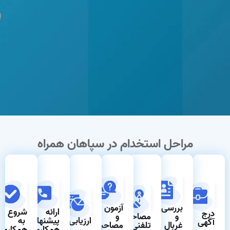
مراحل استخدام در سپاهان همراه
بررسی
آزمون
ارائه
شروع
درج
و
مصاحبه
و
ارزیابی
پیشنهاد
به
آگهی
غربال
تلفنی
مصاحبه
همکاری
همکاری