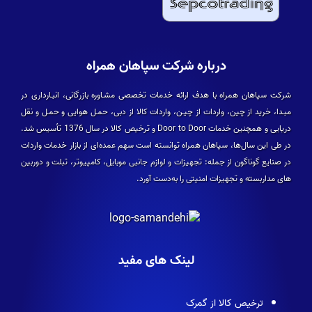
درباره شرکت سپاهان همراه
شرکت سپاهان همراه با هدف ارائه خدمات تخصصی مشـاوره بازرگانی، انبـارداری در
مبـدا، خرید از چین، واردات از چیـن، واردات کالا از دبی، حمـل هوایی و حمـل و نقل
دریایی و همچنین خدمات Door to Door و ترخیص کالا در سال 1376 تأسیس شد.
در طی این سال­‌ها، سپاهان همراه توانسته است سهم عمده­‌ای از بازار خدمات واردات
در صنایع گوناگون از جمله: تجهیزات و لوازم جانبی موبایل، کامپیوتر، تبلت و دوربین­‌
های مداربسته و تجهیزات امنیتی را به‌دست آورد.
لینک های مفید
ترخیص کالا از گمرک