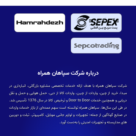
درباره شرکت سپاهان همراه
شرکت سپاهان همراه با هدف ارائه خدمات تخصصی مشـاوره بازرگانی، انبـارداری در
مبـدا، خرید از چین، واردات از چیـن، واردات کالا از دبی، حمـل هوایی و حمـل و نقل
دریایی و همچنین خدمات Door to Door و ترخیص کالا در سال 1376 تأسیس شد.
در طی این سال­‌ها، سپاهان همراه توانسته است سهم عمده­‌ای از بازار خدمات واردات
در صنایع گوناگون از جمله: تجهیزات و لوازم جانبی موبایل، کامپیوتر، تبلت و دوربین­‌
های مداربسته و تجهیزات امنیتی را به‌دست آورد.