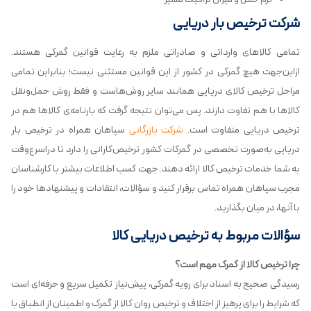
شرکت ترخیص بار دریایی
تمامی کالاهای وارداتی و صادراتی ملزم به رعایت قوانین گمرکی هستند.
ازاین‌جهت هیچ گمرکی در کشور از این قوانین مستثنی نیست؛ بنابراین تمامی
مراحل ترخیص کالای دریایی همانند سایر روش‌هاست و فقط روش حمل‌ونقل
کالاها با هم تفاوت دارند. پس می‌توان نتیجه گرفت که بارنامه‌ی کالاها هم در
ترخیص دریایی متفاوت است.
شرکت بازرگانی
سپاهان همراه در ترخیص بار
دریایی به‌صورت تخصصی در گمرکات کشور ترخیص‌کارانی را دارد تا دراسرع‌وقت
به شما خدمات ترخیص کالا ارائه دهند. جهت کسب اطلاعات بیشتر با کارشناسان
مجرب سپاهان همراه تماس برقرار کنید و سؤالات، انتقادات و پیشنهادها خود را
با آنها، در میان بگذارید.
سؤالات مربوط به ترخیص دریایی کالا
چرا ترخیص کالا از گمرک مهم است؟
رسیدگی صحیح به اسناد برای رویه گمرکی، پیش‌نیاز تکمیل سریع و حرفه‌ای است
که شرایط را برای پرهیز از اختلاف و ترخیص روان کالا از گمرک و اطمینان از انطباق با