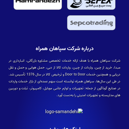
درباره شرکت سپاهان همراه
شرکت سپاهان همراه با هدف ارائه خدمات تخصصی مشـاوره بازرگانی، انبـارداری در
مبـدا، خرید از چین، واردات از چیـن، واردات کالا از دبی، حمـل هوایی و حمـل و نقل
دریایی و همچنین خدمات Door to Door و ترخیص کالا در سال 1376 تأسیس شد.
در طی این سال­‌ها، سپاهان همراه توانسته است سهم عمده­‌ای از بازار خدمات واردات
در صنایع گوناگون از جمله: تجهیزات و لوازم جانبی موبایل، کامپیوتر، تبلت و دوربین­‌
های مداربسته و تجهیزات امنیتی را به‌دست آورد.