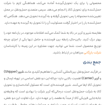
محصولی را برای یک تحویل‌گیرنده آماده می‌کند، هماهنگی لازم با شرکت
حمل‌کننده برای تحویل‌ کالا را انجام می‌دهد. سپس متصدی حمل‌ونقل در محل
تعیین‌شده محموله را پس تحویل گرفته و به گیرنده تحویل می‌دهد. هنگامی که
حمل‌کننده بار را در اختیار گرفت، مسئولیت آن را تا تحویل به ‌گیرنده به عهده دارد.
مقایسه شیپر و کریر در بالا به شما کمک می‌کند اطلاعات موجود در بارنامه خود را
بهتر درک کنید. بااین‌حال، رابطه بین فرستنده و حامل تنها یکی از اجزای چرخه
توزیع محصول است. شما می توانید جهت مشاوره در این زمینه با کارشناسان
شرکت بازرگانی
سپاهان در ارتباط باشید.
جمع بندی
در فرآیند حمل‌ونقل بین‌المللی، آشنایی با مفاهیم کلیدی مانند
شیپر (Shipper)
و
کریر (Carrier)
اهمیت بالایی دارد؛ چراکه این دو نقش اساسی در تهیه، ارسال و
تحویل کالا ایفا می‌کنند. شیپر فرستنده‌ای است که مسئول آماده‌سازی و تحویل
کالا به شرکت حمل‌ونقل است، درحالی‌که کریر شرکت یا نهادی است که وظیفه‌ی
جابه‌جایی فیزیکی کالا از مبدأ به مقصد را بر عهده دارد. درک تفاوت این دو نقش،
به همراه شناخت اسنادی چون بارنامه و مسئولیت‌های حقوقی طرفین، به