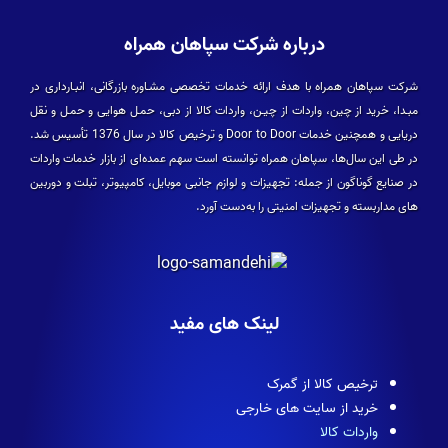
درباره شرکت سپاهان همراه
شرکت سپاهان همراه با هدف ارائه خدمات تخصصی مشـاوره بازرگانی، انبـارداری در
مبـدا، خرید از چین، واردات از چیـن، واردات کالا از دبی، حمـل هوایی و حمـل و نقل
دریایی و همچنین خدمات Door to Door و ترخیص کالا در سال 1376 تأسیس شد.
در طی این سال­‌ها، سپاهان همراه توانسته است سهم عمده­‌ای از بازار خدمات واردات
در صنایع گوناگون از جمله: تجهیزات و لوازم جانبی موبایل، کامپیوتر، تبلت و دوربین­‌
های مداربسته و تجهیزات امنیتی را به‌دست آورد.
لینک های مفید
ترخیص کالا از گمرک
خرید از سایت های خارجی
واردات کالا