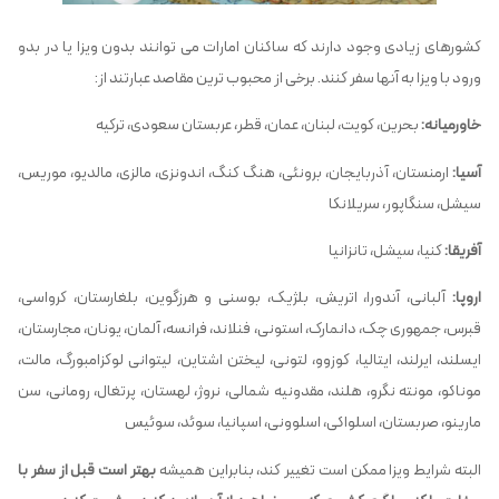
کشورهای زیادی وجود دارند که ساکنان امارات می توانند بدون ویزا یا در بدو
ورود با ویزا به آنها سفر کنند. برخی از محبوب ترین مقاصد عبارتند از:
خاورمیانه:
بحرین، کویت، لبنان، عمان، قطر، عربستان سعودی، ترکیه
آسیا:
ارمنستان، آذربایجان، برونئی، هنگ کنگ، اندونزی، مالزی، مالدیو، موریس،
سیشل، سنگاپور، سریلانکا
آفریقا:
کنیا، سیشل، تانزانیا
اروپا:
آلبانی، آندورا، اتریش، بلژیک، بوسنی و هرزگوین، بلغارستان، کرواسی،
قبرس، جمهوری چک، دانمارک، استونی، فنلاند، فرانسه، آلمان، یونان، مجارستان،
ایسلند، ایرلند، ایتالیا، کوزوو، لتونی، لیختن اشتاین، لیتوانی لوکزامبورگ، مالت،
موناکو، مونته نگرو، هلند، مقدونیه شمالی، نروژ، لهستان، پرتغال، رومانی، سن
مارینو، صربستان، اسلواکی، اسلوونی، اسپانیا، سوئد، سوئیس
البته شرایط ویزا ممکن است تغییر کند، بنابراین همیشه
بهتر است قبل از سفر با