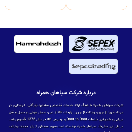
درباره شرکت سپاهان همراه
شرکت سپاهان همراه با هدف ارائه خدمات تخصصی مشـاوره بازرگانی، انبـارداری در
مبـدا، خرید از چین، واردات از چیـن، واردات کالا از دبی، حمـل هوایی و حمـل و نقل
دریایی و همچنین خدمات Door to Door و ترخیص کالا در سال 1376 تأسیس شد.
در طی این سال­‌ها، سپاهان همراه توانسته است سهم عمده­‌ای از بازار خدمات واردات