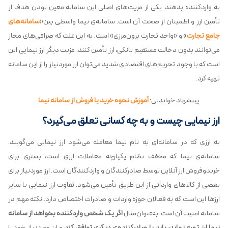
به واردکننده بدهند. یکی از مزیت‌‌های اصلی این سامانه معین بودن هدف از
تأمین ارز و اطمینان از صحت آن است. سامانه‌ی نیما واسطی بین«
سامانه‌های
جامع تجارت
» و «واحد تجارت برون‌مرزی» است. به‌ این ‌علت که صرافی‌های مجاز
می‌توانند بدون دخالت مستقیم بانکی، ارز تأمین کنند. مزیت دیگر ارز نیمایی این
است که با وجود تحریم‌های اقتصادی شدید می‌توان ارز موردنیاز را از این سامانه
تهیه کرد.
پینشهاد خواندنی:
آموزش نحوه خرید یا فروش از سامانه نیما
ارز نیمایی چیست و به چه کسانی تعلق می‌گیرد؟
به ارزی که در سامانه‌ای به نام نیما معامله می‌شود ارز نیمایی می‌گویند.
سامانه‌ی نیما که مخفف نظام یکپارچه معاملات ارزی است، بستری برای
خریدوفروش ارز آنلاین توسط صادرکنندگان و واردکنندگان است. ارز موردنیاز برای
بعضی از کالاهای وارداتی از این طریق تأمین می‌شود. تفاوت ارز نیمایی با سایر
ارزها این است که به فعالان حوزه واردات و صادرات اختصاص دارد. نکته مهم در
سامانه امنیت آن است. به‌عنوان‌مثال
اگر یک شخص واردکننده‌ بخواهد از سامانه
نیما ارز تهیه نماید، باید با صادرکننده‌ی دیگری توافق کند
و ارز موردنیاز خود را