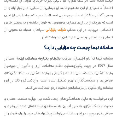
بیشتر شده است. اگر شما هم به هر دلیلی نیاز به خرید یا فروش ارز داشته‌اید،
احتمالاً با بسیاری از این مفاهیم مانند ارز نیمایی، ارز سنایی، دلار بازار آزاد و ارز
رسمی آشنایی یافته‌اید. علت وجود این اصطلاحات سیستم چند نرخی ارز ایران
است که هر یک از این ارزها مصارف مخصوص به خود را داشته و به بخشی خاص
اختصاص می‌یابد. در این مطلب
شرکت بازرگانی
سپاهان همراه به معرفی ارز
نیمایی و ارز سنایی و تبیین تفاوت این دو پرداخته‌ایم.
سامانه نیما چیست چه مزایایی دارد؟
سامانه نیما که نام اختصاری سامانه‌ی
«نظام یکپارچه معاملات ارزی»
است در
سال 1397 در جهت یکپارچه‌سازی نظام معاملات ارزی و تأمین ارز موردنیاز
واردکنندگان ایجاد شد. این سامانه از گروهی از واردکنندگان و صادرکنندگان کالا،
صرافی‌ها و سیاست‌گذاران ارزی تشکیل شده است. واردکنندگان کالا در این
سامانه برای تأمین ارز در سامانه‌ی تجارت درخواست ثبت می‌کنند.
این درخواست به دلیل هماهنگی‌های ایجاد شده بین وزارت صنعت، معدن و
تجارت و بانک مرکزی به طور آنلاین به سامانه‌ی نیما انتقال داده می‌شود و
صرافی‌های موجود در این سامانه می‌توانند پیشنهادهای خود را برای فروش ارز