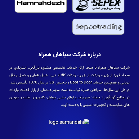
درباره شرکت سپاهان همراه
شرکت سپاهان همراه با هدف ارائه خدمات تخصصی مشـاوره بازرگانی، انبـارداری در
مبـدا، خرید از چین، واردات از چیـن، واردات کالا از دبی، حمـل هوایی و حمـل و نقل
دریایی و همچنین خدمات Door to Door و ترخیص کالا در سال 1376 تأسیس شد.
در طی این سال­‌ها، سپاهان همراه توانسته است سهم عمده­‌ای از بازار خدمات واردات
در صنایع گوناگون از جمله: تجهیزات و لوازم جانبی موبایل، کامپیوتر، تبلت و دوربین­‌
های مداربسته و تجهیزات امنیتی را به‌دست آورد.