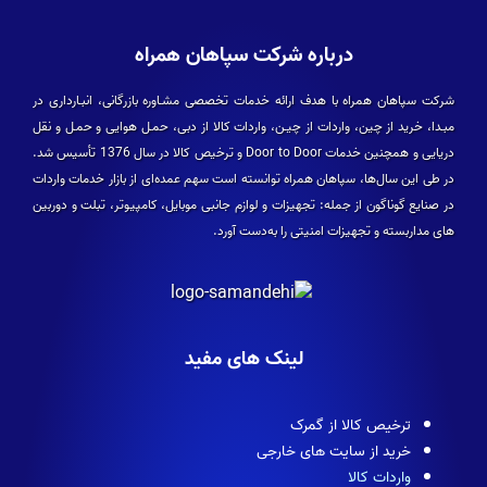
درباره شرکت سپاهان همراه
شرکت سپاهان همراه با هدف ارائه خدمات تخصصی مشـاوره بازرگانی، انبـارداری در
مبـدا، خرید از چین، واردات از چیـن، واردات کالا از دبی، حمـل هوایی و حمـل و نقل
دریایی و همچنین خدمات Door to Door و ترخیص کالا در سال 1376 تأسیس شد.
در طی این سال­‌ها، سپاهان همراه توانسته است سهم عمده­‌ای از بازار خدمات واردات
در صنایع گوناگون از جمله: تجهیزات و لوازم جانبی موبایل، کامپیوتر، تبلت و دوربین­‌
های مداربسته و تجهیزات امنیتی را به‌دست آورد.
لینک های مفید
ترخیص کالا از گمرک
خرید از سایت های خارجی
واردات کالا