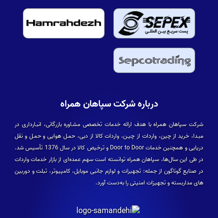
درباره شرکت سپاهان همراه
شرکت سپاهان همراه با هدف ارائه خدمات تخصصی مشـاوره بازرگانی، انبـارداری در
مبـدا، خرید از چین، واردات از چیـن، واردات کالا از دبی، حمـل هوایی و حمـل و نقل
دریایی و همچنین خدمات Door to Door و ترخیص کالا در سال 1376 تأسیس شد.
در طی این سال­‌ها، سپاهان همراه توانسته است سهم عمده­‌ای از بازار خدمات واردات
در صنایع گوناگون از جمله: تجهیزات و لوازم جانبی موبایل، کامپیوتر، تبلت و دوربین­‌
های مداربسته و تجهیزات امنیتی را به‌دست آورد.