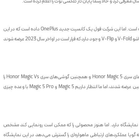
وان پلاس قبلاً گوشی OnePlus 11 را به همراه سایر گوشی‌ها معرفی کرده است. اما این شرکت قول یک کانسپت جدید OnePlus داده است که در این
نمایشگاه به نمایش خواهد گذاشت. در اخبار دیگر، صحبت از تلفن‌های تاشو V-Fold و V-Flip وجود دارد که قرار است در اواخر سال 2023 عرضه شوند
Honor برنامه‌های بزرگی برای MWC 2023 دارد و تأیید کرده که گوشی‌های سری Honor Magic 5 و همچنین گوشی‌های سری Honor Magic Vs را
به‌صورت جهانی عرضه خواهد کرد. گوشی اخیر در اواخر سال 2022 در چین عرضه شدند، اما ما انتظار داریم Magic 5 و Magic 5 Pro با وعده چیزی
 دارد و یک غرفه بزرگ در این نمایشگاه دارد. اما هنوز محصولی را که ممکن است رونمایی کند مشخص
شی تاشو نسل بعدی آن، که گویا عملکردهای ارتباطی ماهواره‌ای را گسترش می‌دهد در این نمایشگاه