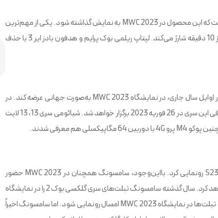
علی‌رغم عرضه GT Neo 5 در چین طی روزهای گذشته، می‌توان انتظار داشت که این محصول در MWC 2023 به نمایش گذاشته شود. یکی از مهم‌ترین
ویژگی‌های این گوشی شارژ سریع 240 واتی آن است که گوشی را در کمتر از 10 دقیقه شارژ می‌کند. لپتاپ ریلمی بوک پرایم و هدفون بادز ایر 3 با حذف
شیائومی قصد دارد محصولات Xiaomi 13 خود را پس از عرضه در چین در اوایل سال جاری، در نمایشگاه MWC 2023 به‌صورت جهانی عرضه کند. در
اقدامی غیرمتعارف، لی جون، مدیرعامل شیائومی اعلام کرد که مراسم معرفی این سری در 26 فوریه 2023 برگزار خواهد شد. شیائومی سری 13، 13 لایت
کمتر از یک ماه پیش، سامسونگ در رویداد Unpacked از سری گلکسی S23 رونمایی کرد. بااین‌وجود، سامسونگ همچنان در MWC 2023 حضور
خواهد داشت، اما دقیقاً مشخص نیست که از چه محصولاتی رونمایی خواهد کرد. سال گذشته سامسونگ تبلت‌های سری گلکسی بوک 2 را در نمایشگاه
MWC 2022 معرفی کرد و به همین دلیل انتظار می‌رود که سری سوم این تبلت‌ها در نمایشگاه MWC 2023 امسال رونمایی شود. اما سامسونگ اخیراً