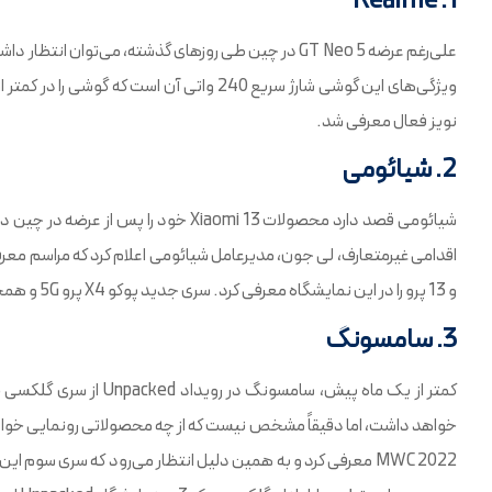
1. Realme
نویز فعال معرفی شد.
2. شیائومی
و 13 پرو را در این نمایشگاه معرفی کرد. سری جدید پوکو X4 پرو 5G و همچنین پوکو M4 پرو 4G با دوربین 64 مگاپیکسلی هم معرفی شدند.
3. سامسونگ