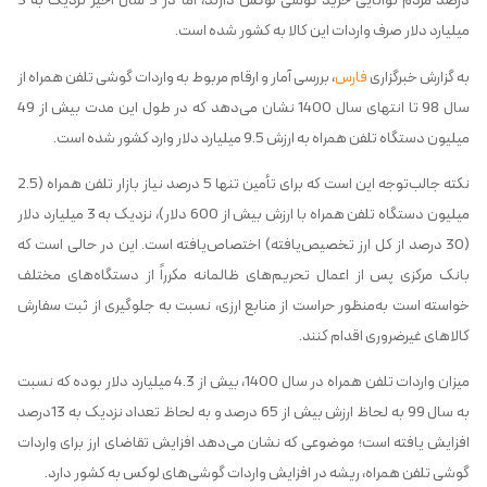
درصد مردم توانایی خرید گوشی لوکس دارند، اما در 3 سال اخیر نزدیک به 3
میلیارد دلار صرف واردات این کالا به کشور شده است.
‌به گزارش خبرگزاری
فارس
، بررسی آمار و ارقام مربوط به واردات گوشی تلفن همراه از
سال 98 تا انتهای سال 1400 نشان می‌دهد که در طول این مدت بیش از 49
میلیون دستگاه تلفن همراه به ارزش 9.5 میلیارد دلار وارد کشور شده است.
نکته جالب‌توجه این است که برای تأمین تنها 5 درصد نیاز بازار تلفن همراه (2.5
میلیون دستگاه تلفن همراه با ارزش بیش از 600 دلار)، نزدیک به 3 میلیارد دلار
(30 درصد از کل ارز تخصیص‌یافته) اختصاص‌یافته است. این در حالی است که
بانک مرکزی پس از اعمال تحریم‌های ظالمانه مکرراً از دستگاه‌های مختلف
خواسته است به‌منظور حراست از منابع ارزی، نسبت به جلوگیری از ثبت سفارش
کالاهای غیرضروری اقدام کنند.
‌میزان واردات تلفن همراه در سال 1400، بیش از 4.3 میلیارد دلار بوده که نسبت
به سال 99 به لحاظ ارزش بیش از 65 درصد و به لحاظ تعداد نزدیک به 13درصد
افزایش یافته است؛ موضوعی که نشان می‌دهد افزایش تقاضای ارز برای واردات
گوشی تلفن همراه، ریشه در افزایش واردات گوشی‌های لوکس به کشور دارد.