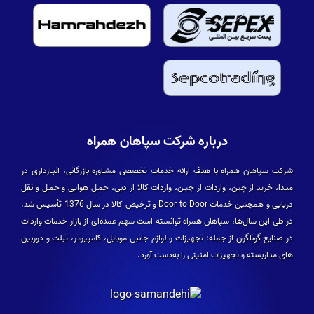
درباره شرکت سپاهان همراه
شرکت سپاهان همراه با هدف ارائه خدمات تخصصی مشـاوره بازرگانی، انبـارداری در
مبـدا، خرید از چین، واردات از چیـن، واردات کالا از دبی، حمـل هوایی و حمـل و نقل
دریایی و همچنین خدمات Door to Door و ترخیص کالا در سال 1376 تأسیس شد.
در طی این سال­‌ها، سپاهان همراه توانسته است سهم عمده­‌ای از بازار خدمات واردات
در صنایع گوناگون از جمله: تجهیزات و لوازم جانبی موبایل، کامپیوتر، تبلت و دوربین­‌
های مداربسته و تجهیزات امنیتی را به‌دست آورد.