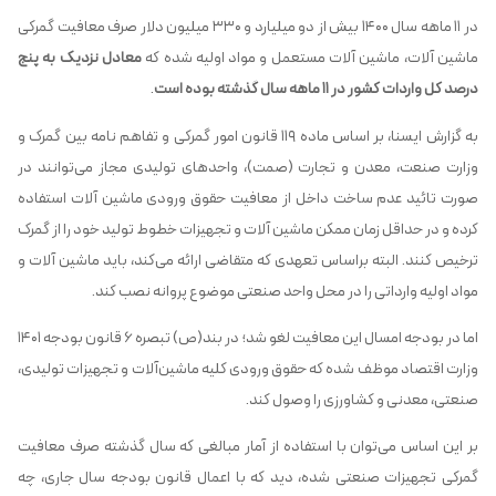
در ۱۱ ماهه سال ۱۴۰۰ بیش از دو میلیارد و ۳۳۰ میلیون دلار صرف معافیت گمرکی
ماشین آلات، ماشین آلات مستعمل و مواد اولیه شده که
معادل نزدیک به پنج
درصد کل واردات کشور در ۱۱ ماهه سال گذشته بوده است
.
به گزارش ایسنا، بر اساس ماده ۱۱۹ قانون امور گمرکی و تفاهم نامه بین گمرک و
وزارت صنعت، معدن و تجارت (صمت)، واحدهای تولیدی مجاز می‌توانند در
صورت تائید عدم ساخت داخل از معافیت حقوق ورودی ماشین آلات استفاده
کرده و در حداقل زمان ممکن ماشین آلات و تجهیزات خطوط تولید خود را از گمرک
ترخیص کنند. البته براساس تعهدی که متقاضی ارائه می‌کند، باید ماشین آلات و
مواد اولیه وارداتی را در محل واحد صنعتی موضوع پروانه نصب کند.
اما در بودجه امسال این معافیت لغو شد؛ در بند(ص) تبصره ۶ قانون بودجه ۱۴۰۱
وزارت اقتصاد موظف شده که حقوق ورودی کلیه ماشین‌آلات و تجهیزات تولیدی،
صنعتی، معدنی و کشاورزی را وصول کند.
بر این اساس می‌توان با استفاده از آمار مبالغی که سال گذشته صرف معافیت
گمرکی تجهیزات صنعتی شده، دید که با اعمال قانون بودجه سال جاری، چه