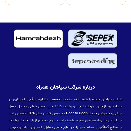
درباره شرکت سپاهان همراه
شرکت سپاهان همراه با هدف ارائه خدمات تخصصی مشـاوره بازرگانی، انبـارداری در
مبـدا، خرید از چین، واردات از چیـن، واردات کالا از دبی، حمـل هوایی و حمـل و نقل
دریایی و همچنین خدمات Door to Door و ترخیص کالا در سال 1376 تأسیس شد.
در طی این سال­‌ها، سپاهان همراه توانسته است سهم عمده­‌ای از بازار خدمات واردات
در صنایع گوناگون از جمله: تجهیزات و لوازم جانبی موبایل، کامپیوتر، تبلت و دوربین­‌